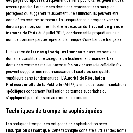
des pages composées uniquement de liens publicitaires générant des
revenus par clic. Lorsque ces domaines reprennent des marques
protégées ou suggèrent faussement une affiliation, ils peuvent être
considérés comme trompeurs. La jurisprudence a progressivement
durci sa position, comme l’illustre la décision du
Tribunal de grande
instance de Paris
du 8 juillet 2013, condamnant le propriétaire d’un
nom de domaine parqué reprenant la marque d’une banque française.
L’utilisation de
termes génériques trompeurs
dans les noms de
domaine constitue une catégorie particulièrement nuancée. Des
domaines comme « meilleur-avocat.fr » ou « pharmacie-officielle.fr »
peuvent suggérer une reconnaissance officielle ou une qualité
supérieure sans fondement réel. L’
Autorité de Régulation
Professionnelle de la Publicité
(ARPP) a émis des recommandations
spécifiques concernant l’utilisation de termes superlatifs qui
s’appliquent par extension aux noms de domaine.
Techniques de tromperie sophistiquées
Les pratiques trompeuses ont gagné en sophistication avec
l’
usurpation sémantique
. Cette technique consiste à utiliser des noms