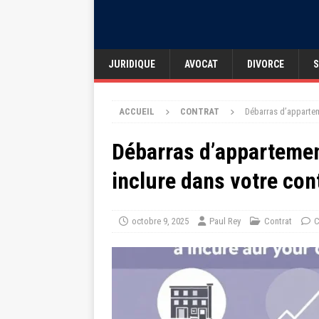
JURIDIQUE
AVOCAT
DIVORCE
S
ACCUEIL
CONTRAT
Débarras d’apparteme
Débarras d’appartement
inclure dans votre con
octobre 9, 2025
Paul Rey
Contrat
C