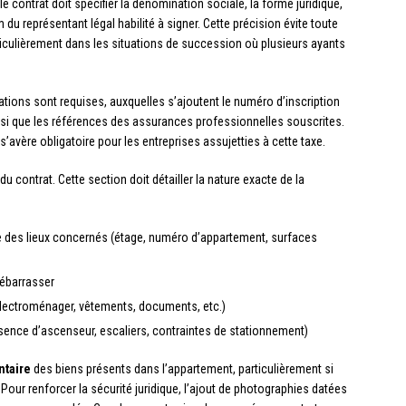
 le contrat doit spécifier la dénomination sociale, la forme juridique,
du représentant légal habilité à signer. Cette précision évite toute
rticulièrement dans les situations de succession où plusieurs ayants
ions sont requises, auxquelles s’ajoutent le numéro d’inscription
nsi que les références des assurances professionnelles souscrites.
vère obligatoire pour les entreprises assujetties à cette taxe.
u contrat. Cette section doit détailler la nature exacte de la
ise des lieux concernés (étage, numéro d’appartement, surfaces
débarrasser
 électroménager, vêtements, documents, etc.)
sence d’ascenseur, escaliers, contraintes de stationnement)
ntaire
des biens présents dans l’appartement, particulièrement si
 Pour renforcer la sécurité juridique, l’ajout de photographies datées