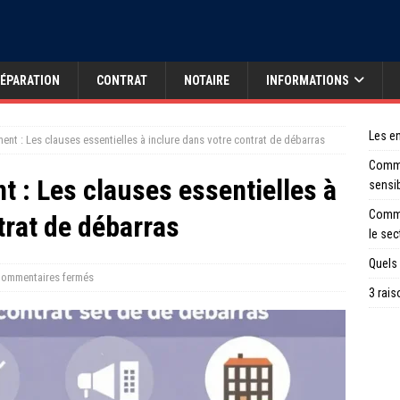
ÉPARATION
CONTRAT
NOTAIRE
INFORMATIONS
Les en
nt : Les clauses essentielles à inclure dans votre contrat de débarras
Comme
 : Les clauses essentielles à
sensi
Comme
trat de débarras
le sec
Quels 
ommentaires fermés
3 rais