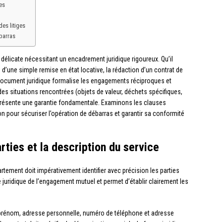
es
des litiges
barras
délicate nécessitant un encadrement juridique rigoureux. Qu’il
une simple remise en état locative, la rédaction d’un contrat de
 document juridique formalise les engagements réciproques et
é des situations rencontrées (objets de valeur, déchets spécifiques,
eprésente une garantie fondamentale. Examinons les clauses
n pour sécuriser l’opération de débarras et garantir sa conformité
arties et la description du service
rtement doit impérativement identifier avec précision les parties
e juridique de l’engagement mutuel et permet d’établir clairement les
 prénom, adresse personnelle, numéro de téléphone et adresse