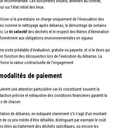
tique recommandée. Ces documents visuels, annexés au contrat,
sur l’état initial des lieux.
préciser si le prestataire se charge uniquement de l’évacuation des
res comme le nettoyage après débarras, le démontage de certains
ts. Le
tri sélectif
des déchets et le respect des filières d’élimination
nformément aux obligations environnementales en vigueur.
 une visite préalable d’évaluation, gratuite ou payante, et si le devis qui
en fonction des découvertes lors de l’exécution du débarras. La
nforce la valeur contractuelle de l’engagement.
 modalités de paiement
ièrent une attention particulière car ils constituent souvent la
édaction précise et exhaustive des conditions financières garantit la
êts de chacun.
tation de débarras, en indiquant clairement s’il s’agit d’un montant
 de ce prix mérite d’être détaillée, distinguant par exemple le coût
ges liées au traitement des déchets spécifiques, ou encore les