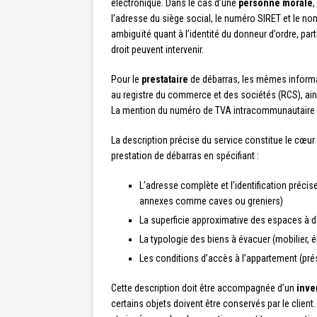
électronique. Dans le cas d’une
personne morale
,
l’adresse du siège social, le numéro SIRET et le nom 
ambiguïté quant à l’identité du donneur d’ordre, pa
droit peuvent intervenir.
Pour le
prestataire
de débarras, les mêmes informat
au registre du commerce et des sociétés (RCS), ai
La mention du numéro de TVA intracommunautaire s’a
La description précise du service constitue le cœur d
prestation de débarras en spécifiant :
L’adresse complète et l’identification préc
annexes comme caves ou greniers)
La superficie approximative des espaces à 
La typologie des biens à évacuer (mobilier,
Les conditions d’accès à l’appartement (pré
Cette description doit être accompagnée d’un
inve
certains objets doivent être conservés par le client.