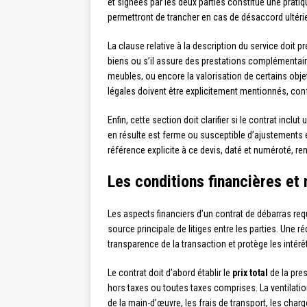
et signées par les deux parties constitue une pra
permettront de trancher en cas de désaccord ultérieur 
La clause relative à la description du service doit 
biens ou s’il assure des prestations complémentai
meubles, ou encore la valorisation de certains obje
légales doivent être explicitement mentionnés, co
Enfin, cette section doit clarifier si le contrat inclut
en résulte est ferme ou susceptible d’ajustements 
référence explicite à ce devis, daté et numéroté, re
Les conditions financières et
Les aspects financiers d’un contrat de débarras requ
source principale de litiges entre les parties. Une r
transparence de la transaction et protège les intér
Le contrat doit d’abord établir le
prix total
de la pres
hors taxes ou toutes taxes comprises. La ventilation
de la main-d’œuvre, les frais de transport, les char