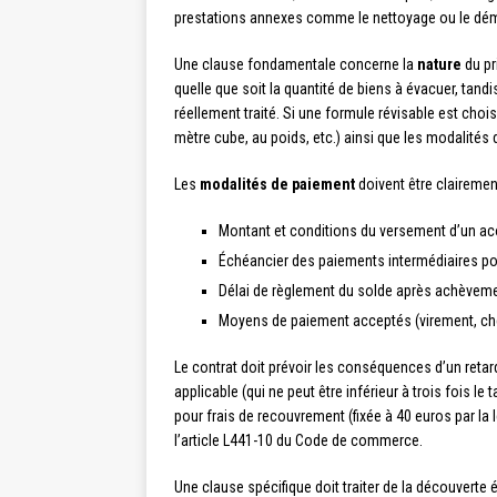
prestations annexes comme le nettoyage ou le dé
Une clause fondamentale concerne la
nature
du pr
quelle que soit la quantité de biens à évacuer, tand
réellement traité. Si une formule révisable est choisi
mètre cube, au poids, etc.) ainsi que les modalités
Les
modalités de paiement
doivent être claireme
Montant et conditions du versement d’un ac
Échéancier des paiements intermédiaires pou
Délai de règlement du solde après achèveme
Moyens de paiement acceptés (virement, chè
Le contrat doit prévoir les conséquences d’un retar
applicable (qui ne peut être inférieur à trois fois le t
pour frais de recouvrement (fixée à 40 euros par la 
l’article L441-10 du Code de commerce.
Une clause spécifique doit traiter de la découverte é