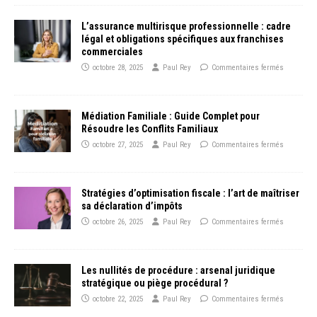
L’assurance multirisque professionnelle : cadre
légal et obligations spécifiques aux franchises
commerciales
octobre 28, 2025
Paul Rey
Commentaires fermés
Médiation Familiale : Guide Complet pour
Résoudre les Conflits Familiaux
octobre 27, 2025
Paul Rey
Commentaires fermés
Stratégies d’optimisation fiscale : l’art de maîtriser
sa déclaration d’impôts
octobre 26, 2025
Paul Rey
Commentaires fermés
Les nullités de procédure : arsenal juridique
stratégique ou piège procédural ?
octobre 22, 2025
Paul Rey
Commentaires fermés