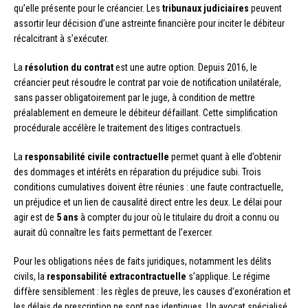
qu’elle présente pour le créancier. Les
tribunaux judiciaires
peuvent
assortir leur décision d’une astreinte financière pour inciter le débiteur
récalcitrant à s’exécuter.
La
résolution du contrat
est une autre option. Depuis 2016, le
créancier peut résoudre le contrat par voie de notification unilatérale,
sans passer obligatoirement par le juge, à condition de mettre
préalablement en demeure le débiteur défaillant. Cette simplification
procédurale accélère le traitement des litiges contractuels.
La
responsabilité civile contractuelle
permet quant à elle d’obtenir
des dommages et intérêts en réparation du préjudice subi. Trois
conditions cumulatives doivent être réunies : une faute contractuelle,
un préjudice et un lien de causalité direct entre les deux. Le délai pour
agir est de
5 ans
à compter du jour où le titulaire du droit a connu ou
aurait dû connaître les faits permettant de l’exercer.
Pour les obligations nées de faits juridiques, notamment les délits
civils, la
responsabilité extracontractuelle
s’applique. Le régime
diffère sensiblement : les règles de preuve, les causes d’exonération et
les délais de prescription ne sont pas identiques. Un avocat spécialisé