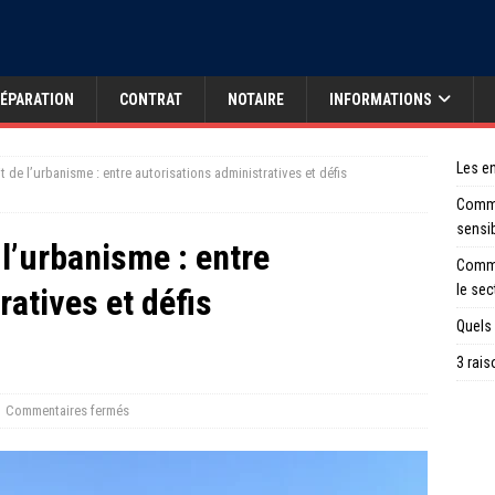
ÉPARATION
CONTRAT
NOTAIRE
INFORMATIONS
Les en
t de l’urbanisme : entre autorisations administratives et défis
Comme
sensi
 l’urbanisme : entre
Comme
le sec
ratives et défis
Quels 
3 rais
Commentaires fermés