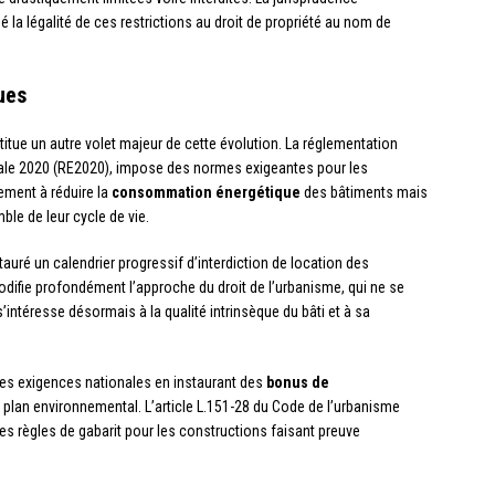
é la légalité de ces restrictions au droit de propriété au nom de
ues
tue un autre volet majeur de cette évolution. La réglementation
le 2020 (RE2020), impose des normes exigeantes pour les
ement à réduire la
consommation énergétique
des bâtiments mais
ble de leur cycle de vie.
nstauré un calendrier progressif d’interdiction de location des
odifie profondément l’approche du droit de l’urbanisme, qui ne se
’intéresse désormais à la qualité intrinsèque du bâti et à sa
à des exigences nationales en instaurant des
bonus de
 plan environnemental. L’article L.151-28 du Code de l’urbanisme
s règles de gabarit pour les constructions faisant preuve