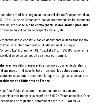
x opérations modifiant l’organisation parcellaire ou l’équipement d’un
e R.421-19 du Code de l’urbanisme, couvre notamment les lotissements
ns un site classé. Moins contraignante, la
déclaration préalable
 limitée, modification de l’aspect extérieur, etc.).
églementaire dense constitué par les documents d’urbanisme locaux.
 d’Urbanisme intercommunal (PLUi) déterminent les règles
Conseil d’État (notamment CE, 17 juillet 2013, n°350380) a confirmé
ividuelles selon un rapport de stricte conformité.
ifié
avec des délais légaux précis : un mois pour les déclarations
 d’une maison individuelle, trois mois pour les autres permis de
certaines situations, notamment lorsque le projet se situe dans un
architecte des bâtiments de France
.
vent faire l’objet de recours. Le contentieux de l’urbanisme
 administratif français, avec près de 8 000 affaires annuelles. Face
s mécanismes de régulation, notamment avec la loi ELAN du 23