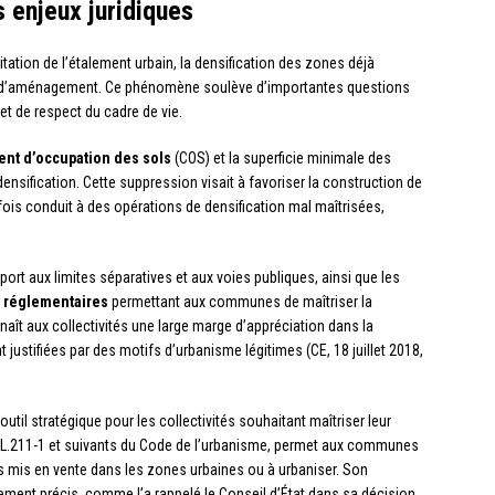
s enjeux juridiques
itation de l’étalement urbain, la densification des zones déjà
es d’aménagement. Ce phénomène soulève d’importantes questions
et de respect du cadre de vie.
ient d’occupation des sols
(COS) et la superficie minimale des
 densification. Cette suppression visait à favoriser la construction de
ois conduit à des opérations de densification mal maîtrisées,
ort aux limites séparatives et aux voies publiques, ainsi que les
s réglementaires
permettant aux communes de maîtriser la
naît aux collectivités une large marge d’appréciation dans la
t justifiées par des motifs d’urbanisme légitimes (CE, 18 juillet 2018,
util stratégique pour les collectivités souhaitant maîtriser leur
es L.211-1 et suivants du Code de l’urbanisme, permet aux communes
ns mis en vente dans les zones urbaines ou à urbaniser. Son
gement précis, comme l’a rappelé le Conseil d’État dans sa décision