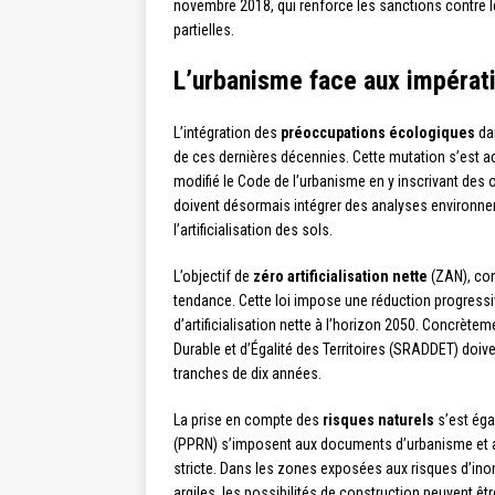
novembre 2018, qui renforce les sanctions contre l
partielles.
L’urbanisme face aux impérat
L’intégration des
préoccupations écologiques
dan
de ces dernières décennies. Cette mutation s’est acc
modifié le Code de l’urbanisme en y inscrivant des 
doivent désormais intégrer des analyses environn
l’artificialisation des sols.
L’objectif de
zéro artificialisation nette
(ZAN), cons
tendance. Cette loi impose une réduction progressive
d’artificialisation nette à l’horizon 2050. Concr
Durable et d’Égalité des Territoires (SRADDET) doiven
tranches de dix années.
La prise en compte des
risques naturels
s’est éga
(PPRN) s’imposent aux documents d’urbanisme et au
stricte. Dans les zones exposées aux risques d’ino
argiles, les possibilités de construction peuvent êt