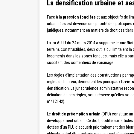
La densification urbaine et se
Face à la
pression foncière
et aux objectifs de lim
urbanisées est devenue une priorité des politiqu
juridiques, notamment en matière de droit des tiers 
La loi ALUR du 24 mars 2014 a supprimé le
coeffic
terrains constructibles, deux outils qui limitaient la
logements dans les zones tendues, mais elle a parf
suscitant des contentieux de voisinage.
Les règles d’implantation des constructions par rapp
règles de hauteur, demeurent les principaux
levier
densification. La jurisprudence administrative recon
définition de ces règles, sous réserve qu’elles soien
n°412142).
Le
droit de préemption urbain
(DPU) constitue un o
développement urbain. Ce droit, codifié aux articl
dotées d’un PLU d’acquérir prioritairement des bie
utilisation doit être motivée par un projet d’aména