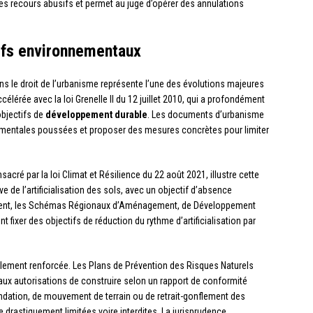
es recours abusifs et permet au juge d’opérer des annulations
ifs environnementaux
s le droit de l’urbanisme représente l’une des évolutions majeures
élérée avec la loi Grenelle II du 12 juillet 2010, qui a profondément
objectifs de
développement durable
. Les documents d’urbanisme
ementales poussées et proposer des mesures concrètes pour limiter
acré par la loi Climat et Résilience du 22 août 2021, illustre cette
 de l’artificialisation des sols, avec un objectif d’absence
ètement, les Schémas Régionaux d’Aménagement, de Développement
t fixer des objectifs de réduction du rythme d’artificialisation par
lement renforcée. Les Plans de Prévention des Risques Naturels
x autorisations de construire selon un rapport de conformité
ndation, de mouvement de terrain ou de retrait-gonflement des
re drastiquement limitées voire interdites. La jurisprudence