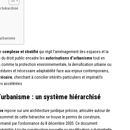
 hiérarchisé
’urbanisme
ue
complexe et stratifié
qui régit l’aménagement des espaces et la
e du droit public encadre les
autorisations d’urbanisme
tout en
s
comme la protection environnementale, la densification urbaine ou
rocédures et nécessaire adaptabilité face aux enjeux contemporains,
récaire
, cherchant à concilier intérêts particuliers et impératifs
les accélérées.
’urbanisme : un système hiérarchisé
me
repose sur une architecture juridique précise, articulée autour de
u sommet de cette hiérarchie se trouve le permis de construire,
t remanié par l’ordonnance du 8 décembre 2005. Ce document
préalable à toute construction nouvelle ou modification substantielle