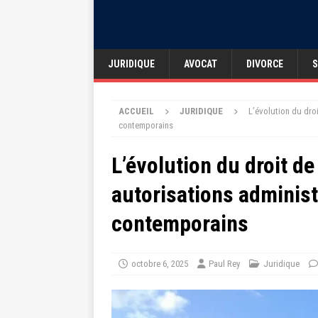
JURIDIQUE
AVOCAT
DIVORCE
S
ACCUEIL
JURIDIQUE
L’évolution du droi
contemporains
L’évolution du droit de
autorisations administ
contemporains
octobre 6, 2025
Paul Rey
Juridique