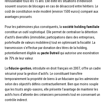
renouvelable tous les 15 ans. Elle évite les situations d’indivision
souvent sources de blocages en cas de désaccord entre héritiers. Le
coût de constitution reste modéré (environ 1500 euros) comparé aux
avantages procurés.
Pour les patrimoines plus conséquents, la
société holding familiale
constitue un outil sophistiqué. Elle permet de centraliser la détention
d’actifs diversifiés (immobilier, participations dans des entreprises,
portefeuille de valeurs mobilières) tout en optimisant la fiscalité. La
transmission s’effectue par donation des titres de la holding,
potentiellement éligible au
pacte Dutreil
qui autorise une exonération
de 75% de leur valeur.
La
fiducie-gestion
, introduite en droit français en 2007, offre un cadre
sécurisé pour la gestion d’actifs. Le constituant transfère
temporairement la propriété de biens à un fiduciaire qui les administre
selon des objectifs définis contractuellement. Bien que moins souple
que les trusts anglo-saxons, elle présente l’avantage de maintenir les
actifs hors d’atteinte des créanciers personnels tout en conservant un
contrôle indirect.