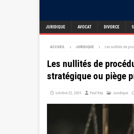
JURIDIQUE
AVOCAT
DIVORCE
S
ACCUEIL
JURIDIQUE
Les nullités de pr
Les nullités de procédu
stratégique ou piège p
octobre 22, 2025
Paul Rey
Juridique