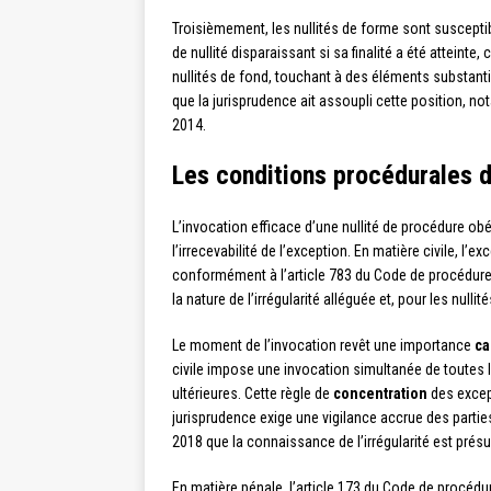
Troisièmement, les nullités de forme sont suscept
de nullité disparaissant si sa finalité a été atteinte
nullités de fond, touchant à des éléments substant
que la jurisprudence ait assoupli cette position, n
2014.
Les conditions procédurales d
L’invocation efficace d’une nullité de procédure o
l’irrecevabilité de l’exception. En matière civile, l’e
conformément à l’article 783 du Code de procédure c
la nature de l’irrégularité alléguée et, pour les nulli
Le moment de l’invocation revêt une importance
ca
civile impose une invocation simultanée de toutes 
ultérieures. Cette règle de
concentration
des except
jurisprudence exige une vigilance accrue des partie
2018 que la connaissance de l’irrégularité est prés
En matière pénale, l’article 173 du Code de procédu