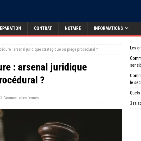
ÉPARATION
CONTRAT
NOTAIRE
INFORMATIONS
Les en
océdure : arsenal juridique stratégique ou piège procédural ?
Comme
re : arsenal juridique
sensi
Comme
rocédural ?
le sec
Quels 
Commentaires fermés
3 rais