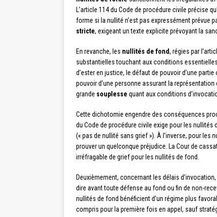
L’article 114 du Code de procédure civile précise q
forme si la nullité n’est pas expressément prévue pa
stricte
, exigeant un texte explicite prévoyant la san
En revanche, les
nullités de fond
, régies par l’art
substantielles touchant aux conditions essentielle
d’ester en justice, le défaut de pouvoir d’une parti
pouvoir d’une personne assurant la représentation d
grande
souplesse
quant aux conditions d’invocati
Cette dichotomie engendre des conséquences proc
du Code de procédure civile exige pour les nullités 
(« pas de nullité sans grief »). À l’inverse, pour le
prouver un quelconque préjudice. La Cour de cassat
irréfragable de grief pour les nullités de fond.
Deuxièmement, concernant les délais d’invocation, 
dire avant toute défense au fond ou fin de non-rece
nullités de fond bénéficient d’un régime plus favora
compris pour la première fois en appel, sauf straté