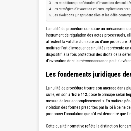
Les conditions procédurales d’invocation des nullité
Les stratégies d’invocation et leurs implications prat
Les évolutions jurisprudentielles et les défis contem
La nullité de procédure constitue un mécanisme corr
Instrument de régulation des actes processuels, ell
affectent la validité d’un acte ou d’une procédure.
maîtriser l’art d’invoquer ces nullités représente un
dispositif, à la fois protecteur des droits de la déf
d’invocation dont la méconnaissance peut s’avére
Les fondements juridiques des
La nullité de procédure trouve son ancrage dans pl
civile, en son
article 112
, pose le principe selon le
mesure de leur accomplissement ». En matière pénal
violation des formes prescrites par la loi à peine de 
prononcer l’annulation que s’il est démontré que l’irr
Cette dualité normative reflète la distinction fonda