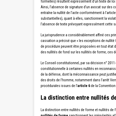
formelles) résultent expressément d’un texte de loi 
Ainsi, l’absence de signature d’un avocat sur des c
entraîne la nullité de l’acte conformément à l’artic
substantielles), quant à elles, sanctionnent la viol
l’absence de texte prévoyant expressément cette s
La jurisprudence a considérablement affiné ces princ
cassation a précisé que « les exceptions de nullité
de procédure peuvent être proposées en tout état d
des nullités de fond sur les nullités de forme, ces
Le Conseil constitutionnel, par sa décision n° 20
constitutionnelle à certaines nullités en reconnaiss
de la défense, dont la méconnaissance peut justifi
des droits de l’homme, notamment dans l’arrêt Verne
procédurales issues de l’
article 6
de la Convention
La distinction entre nullités d
La distinction entre nullités de forme et nullités d
nullités de forme
sanctionnent les irrégularités af