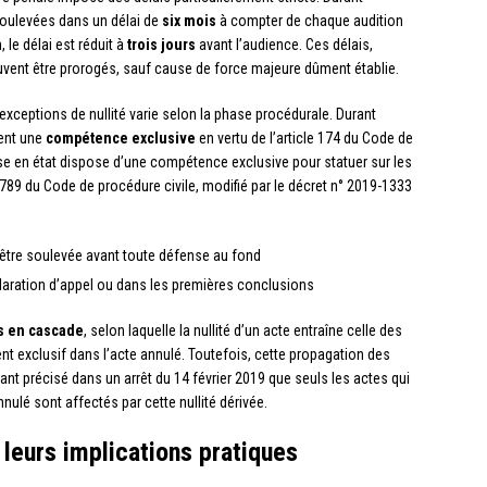
e soulevées dans un délai de
six mois
à compter de chaque audition
 le délai est réduit à
trois jours
avant l’audience. Ces délais,
peuvent être prorogés, sauf cause de force majeure dûment établie.
exceptions de nullité varie selon la phase procédurale. Durant
ient une
compétence exclusive
en vertu de l’article 174 du Code de
mise en état dispose d’une compétence exclusive pour statuer sur les
789 du Code de procédure civile, modifié par le décret n° 2019-1333
it être soulevée avant toute défense au fond
éclaration d’appel ou dans les premières conclusions
és en cascade
, selon laquelle la nullité d’un acte entraîne celle des
t exclusif dans l’acte annulé. Toutefois, cette propagation des
yant précisé dans un arrêt du 14 février 2019 que seuls les actes qui
ulé sont affectés par cette nullité dérivée.
 leurs implications pratiques