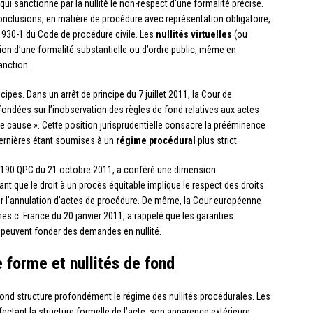
qui sanctionne par la nullité le non-respect d’une formalité précise.
onclusions, en matière de procédure avec représentation obligatoire,
le 930-1 du Code de procédure civile. Les
nullités virtuelles
(ou
ation d’une formalité substantielle ou d’ordre public, même en
anction.
ipes. Dans un arrêt de principe du 7 juillet 2011, la Cour de
 fondées sur l’inobservation des règles de fond relatives aux actes
e cause ». Cette position jurisprudentielle consacre la prééminence
 dernières étant soumises à un
régime procédural
plus strict.
11-190 QPC du 21 octobre 2011, a conféré une dimension
ant que le droit à un procès équitable implique le respect des droits
er l’annulation d’actes de procédure. De même, la Cour européenne
s c. France du 20 janvier 2011, a rappelé que les garanties
 peuvent fonder des demandes en nullité.
e forme et nullités de fond
e fond structure profondément le régime des nullités procédurales. Les
fectant la structure formelle de l’acte, son apparence extérieure.