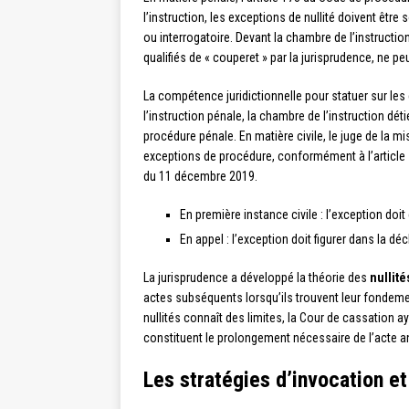
l’instruction, les exceptions de nullité doivent êtr
ou interrogatoire. Devant la chambre de l’instruction,
qualifiés de « couperet » par la jurisprudence, ne 
La compétence juridictionnelle pour statuer sur les 
l’instruction pénale, la chambre de l’instruction dét
procédure pénale. En matière civile, le juge de la 
exceptions de procédure, conformément à l’article 
du 11 décembre 2019.
En première instance civile : l’exception do
En appel : l’exception doit figurer dans la d
La jurisprudence a développé la théorie des
nullit
actes subséquents lorsqu’ils trouvent leur fondemen
nullités connaît des limites, la Cour de cassation a
constituent le prolongement nécessaire de l’acte ann
Les stratégies d’invocation et