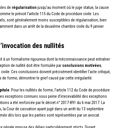
ibles de
régularisation
jusqu’au moment où le juge statue, la cause
, comme le prévoit l’article 115 du Code de procédure civile. Les
iels, sont généralement moins susceptibles de régularisation, bien
otamment dans un arrêt de la deuxième chambre civile du 9 janvier
’invocation des nullités
béit à un formalisme rigoureux dont la méconnaissance peut entraîner
xception de nullité doit être formulée par
conclusions motivées
,
ivile. Ces conclusions doivent précisément identifier l’acte critiqué,
tés de forme, démontrer le grief causé par cette irrégularité.
pitale
. Pour les nullités de forme, l’article 112 du Code de procédure
les exceptions connues sous peine d’irrecevabilité des exceptions
ions a été renforcée par le décret n° 2017-891 du 6 mai 2017. La
s, la Cour de cassation ayant jugé dans un arrêt du 13 septembre
umée dès lors que les parties sont représentées par un avocat.
re pénale impose des délais particulièrement stricts. Durant