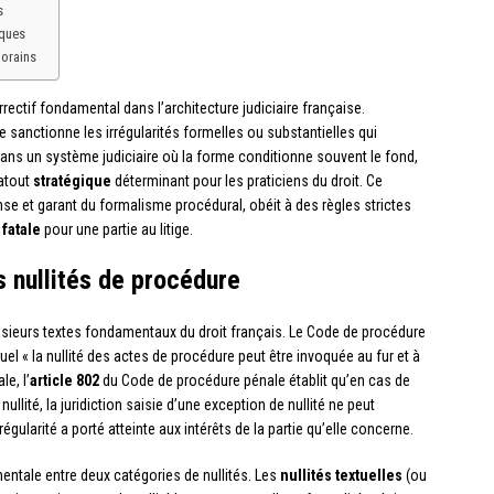
s
iques
porains
ectif fondamental dans l’architecture judiciaire française.
e sanctionne les irrégularités formelles ou substantielles qui
 Dans un système judiciaire où la forme conditionne souvent le fond,
 atout
stratégique
déterminant pour les praticiens du droit. Ce
ense et garant du formalisme procédural, obéit à des règles strictes
r
fatale
pour une partie au litige.
 nullités de procédure
usieurs textes fondamentaux du droit français. Le Code de procédure
quel « la nullité des actes de procédure peut être invoquée au fur et à
e, l’
article 802
du Code de procédure pénale établit qu’en cas de
nullité, la juridiction saisie d’une exception de nullité ne peut
égularité a porté atteinte aux intérêts de la partie qu’elle concerne.
mentale entre deux catégories de nullités. Les
nullités textuelles
(ou