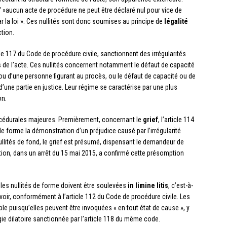
u' »aucun acte de procédure ne peut être déclaré nul pour vice de
r la loi ». Ces nullités sont donc soumises au principe de
légalité
ction.
icle 117 du Code de procédure civile, sanctionnent des irrégularités
s de l’acte. Ces nullités concernent notamment le défaut de capacité
e ou d’une personne figurant au procès, ou le défaut de capacité ou de
’une partie en justice. Leur régime se caractérise par une plus
on.
édurales majeures. Premièrement, concernant le
grief
, l’article 114
de forme la démonstration d’un préjudice causé par l’irrégularité
s nullités de fond, le grief est présumé, dispensant le demandeur de
ion, dans un arrêt du 15 mai 2015, a confirmé cette présomption
les nullités de forme doivent être soulevées
in limine litis
, c’est-à-
voir, conformément à l’article 112 du Code de procédure civile. Les
ble puisqu’elles peuvent être invoquées « en tout état de cause », y
gie dilatoire sanctionnée par l’article 118 du même code.