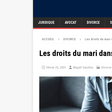
JURIDIQUE
AVOCAT
DIVORCE
S
ACCUEIL
DIVORCE
Les droits du mari
Les droits du mari dan
février 26, 2023
Magali Sanches
Divorce