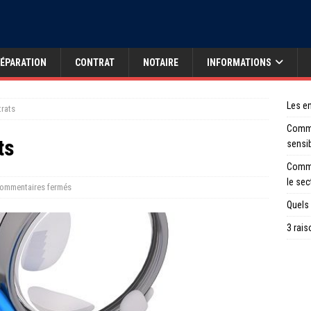
ÉPARATION
CONTRAT
NOTAIRE
INFORMATIONS
Les en
trats
Comme
ts
sensi
Comme
le sec
ommentaires fermés
Quels 
3 rais