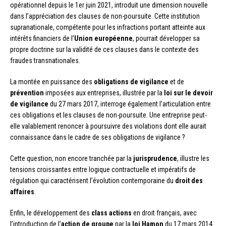
opérationnel depuis le 1er juin 2021, introduit une dimension nouvelle
dans l’appréciation des clauses de non-poursuite. Cette institution
supranationale, compétente pour les infractions portant atteinte aux
intérêts financiers de l’
Union européenne
, pourrait développer sa
propre doctrine sur la validité de ces clauses dans le contexte des
fraudes transnationales.
La montée en puissance des
obligations de vigilance
et de
prévention
imposées aux entreprises, illustrée par la
loi sur le devoir
de vigilance
du 27 mars 2017, interroge également l’articulation entre
ces obligations et les clauses de non-poursuite. Une entreprise peut-
elle valablement renoncer à poursuivre des violations dont elle aurait
connaissance dans le cadre de ses obligations de vigilance ?
Cette question, non encore tranchée par la
jurisprudence
, illustre les
tensions croissantes entre logique contractuelle et impératifs de
régulation qui caractérisent l’évolution contemporaine du
droit des
affaires
.
Enfin, le développement des
class actions
en droit français, avec
l’introduction de l’
action de groupe
par la
loi Hamon
du 17 mars 2014