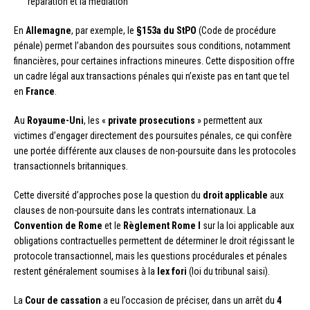
réparation et la médiation
En
Allemagne
, par exemple, le
§153a du StPO
(Code de procédure
pénale) permet l’abandon des poursuites sous conditions, notamment
financières, pour certaines infractions mineures. Cette disposition offre
un cadre légal aux transactions pénales qui n’existe pas en tant que tel
en
France
.
Au
Royaume-Uni
, les «
private prosecutions
» permettent aux
victimes d’engager directement des poursuites pénales, ce qui confère
une portée différente aux clauses de non-poursuite dans les protocoles
transactionnels britanniques.
Cette diversité d’approches pose la question du
droit applicable
aux
clauses de non-poursuite dans les contrats internationaux. La
Convention de Rome
et le
Règlement Rome I
sur la loi applicable aux
obligations contractuelles permettent de déterminer le droit régissant le
protocole transactionnel, mais les questions procédurales et pénales
restent généralement soumises à la
lex fori
(loi du tribunal saisi).
La
Cour de cassation
a eu l’occasion de préciser, dans un arrêt du
4