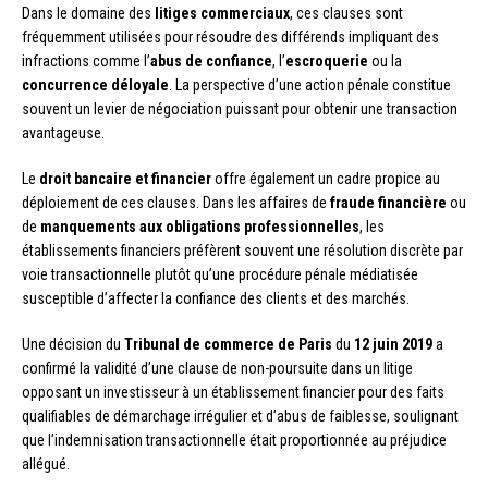
Dans le domaine des
litiges commerciaux
, ces clauses sont
fréquemment utilisées pour résoudre des différends impliquant des
infractions comme l’
abus de confiance
, l’
escroquerie
ou la
concurrence déloyale
. La perspective d’une action pénale constitue
souvent un levier de négociation puissant pour obtenir une transaction
avantageuse.
Le
droit bancaire et financier
offre également un cadre propice au
déploiement de ces clauses. Dans les affaires de
fraude financière
ou
de
manquements aux obligations professionnelles
, les
établissements financiers préfèrent souvent une résolution discrète par
voie transactionnelle plutôt qu’une procédure pénale médiatisée
susceptible d’affecter la confiance des clients et des marchés.
Une décision du
Tribunal de commerce de Paris
du
12 juin 2019
a
confirmé la validité d’une clause de non-poursuite dans un litige
opposant un investisseur à un établissement financier pour des faits
qualifiables de démarchage irrégulier et d’abus de faiblesse, soulignant
que l’indemnisation transactionnelle était proportionnée au préjudice
allégué.