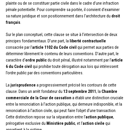
plainte ou de se constituer partie civile dans le cadre d’une infraction
pénale potentielle. Pour comprendre sa portée, il convient d’examiner
sa nature juridique et son positionnement dans l’architecture du
droit
français
.
Sur le plan conceptuel, cette clause se situe à l’intersection de deux
principes fondamentaux. D’une part, la
liberté contractuelle
consacrée par l’
article 1102 du Code civil
qui permet aux parties de
déterminer librement le contenu de leurs conventions. D’autre part, le
caractère d’
ordre public
du droit pénal, illustré notamment par l’
article
6 du Code civil
qui prohibe toute dérogation aux lois qui intéressent
l’ordre public par des conventions particulières.
La
jurisprudence
a progressivement précisé les contours de cette
clause. Dans un arrêt fondateur du
13 septembre 2011
, la
Chambre
commerciale de la Cour de cassation
a établi une distinction cruciale
entre la renonciation à l’action publique, qui demeure indisponible, et la
renonciation à l’action civile, qui peut faire l’objet d’une transaction.
Cette distinction repose sur la séparation entre l’
action publique
,
prérogative exclusive du
Ministère public
, et l’
action civile
qui
appartient à la victime.