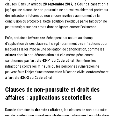
clauses. Dans un arrêt du
28 septembre 2017
, la
Cour de cassation
a
jugé qu’une clause de non-poursuite ne pouvait valablement porter sur
des infractions futures ou non encore révélées au moment de la
conclusion du protocole. Cette solution s’explique par le fait qu’on ne
peut transiger sur des droits dont on ignore encore l’existence.
Enfin, certaines
infractions
échappent par nature au champ
d’application de ces clauses. Il s’agit notamment des infractions pour
lesquelles la loi impose une obligation de dénonciation, comme les
crimes
dont la non-dénonciation est elle-même pénalement
sanctionnée par l’
article 434-1 du Code pénal
. De même, les
infractions contre les
mineurs
ou les personnes vulnérables ne
peuvent faire l’objet d’une renonciation à l’action civile, conformément
à l’
article 434-3 du Code pénal
.
Clauses de non-poursuite et droit des
affaires : applications sectorielles
Dans le domaine du
droit des affaires
, les clauses de non-poursuite
pénale revêtent une importance stratégique particulière. Leur utilisation