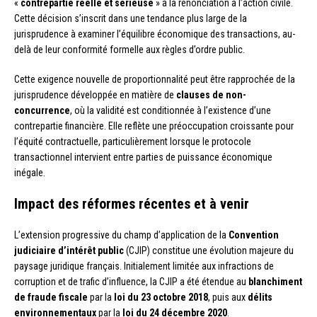
«
contrepartie réelle et sérieuse
» à la renonciation à l’action civile.
Cette décision s’inscrit dans une tendance plus large de la
jurisprudence à examiner l’équilibre économique des transactions, au-
delà de leur conformité formelle aux règles d’ordre public.
Cette exigence nouvelle de proportionnalité peut être rapprochée de la
jurisprudence développée en matière de
clauses de non-
concurrence
, où la validité est conditionnée à l’existence d’une
contrepartie financière. Elle reflète une préoccupation croissante pour
l’équité contractuelle, particulièrement lorsque le protocole
transactionnel intervient entre parties de puissance économique
inégale.
Impact des réformes récentes et à venir
L’extension progressive du champ d’application de la
Convention
judiciaire d’intérêt public
(CJIP) constitue une évolution majeure du
paysage juridique français. Initialement limitée aux infractions de
corruption et de trafic d’influence, la CJIP a été étendue au
blanchiment
de fraude fiscale
par la
loi du 23 octobre 2018
, puis aux
délits
environnementaux
par la
loi du 24 décembre 2020
.