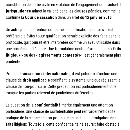
constitution de partie civile en violation de l’engagement contractuel. La
jurisprudence
admet la validité de telles clauses pénales, comme l’a
confirmé la
Cour de cassation
dans un arrêt du
12 janvier 2016
.
Un autre point d’attention concerne la qualification des faits. Il est
préférable d’éviter toute qualification pénale explicite des faits dans le
protocole, qui pourrait être interprétée comme un aveu utilisable dans
une procédure ultérieure. Une formulation neutre, évoquant des «
faits
litigieux
» ou des «
agissements contestés
« , est généralement plus
prudente.
Pour les
transactions internationales
, il est judicieux d’inclure une
clause de
droit applicable
spécifiant le système juridique régissant la
clause de non-poursuite. Cette précaution est particulièrement utile
lorsque les parties relèvent de juridictions différentes.
La question de la
confidentialité
mérite également une attention
particulière. Une clause de confidentialité peut renforcer l’efficacité
pratique de la clause de non-poursuite en limitant la divulgation des
faits litigieux. Toutefois, cette confidentialité ne saurait faire obstacle