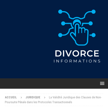
ACCUEIL
JURIDIQUE
La Validité Juridique des Clauses de Non-
Poursuite Pénale dans les Protocoles Transactionnels