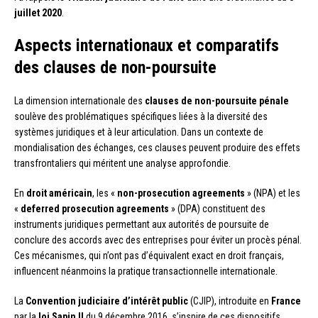
juillet 2020
.
Aspects internationaux et comparatifs
des clauses de non-poursuite
La dimension internationale des
clauses de non-poursuite pénale
soulève des problématiques spécifiques liées à la diversité des
systèmes juridiques et à leur articulation. Dans un contexte de
mondialisation des échanges, ces clauses peuvent produire des effets
transfrontaliers qui méritent une analyse approfondie.
En
droit américain
, les «
non-prosecution agreements
» (NPA) et les
«
deferred prosecution agreements
» (DPA) constituent des
instruments juridiques permettant aux autorités de poursuite de
conclure des accords avec des entreprises pour éviter un procès pénal.
Ces mécanismes, qui n’ont pas d’équivalent exact en droit français,
influencent néanmoins la pratique transactionnelle internationale.
La
Convention judiciaire d’intérêt public
(CJIP), introduite en
France
par la
loi Sapin II
du 9 décembre 2016, s’inspire de ces dispositifs