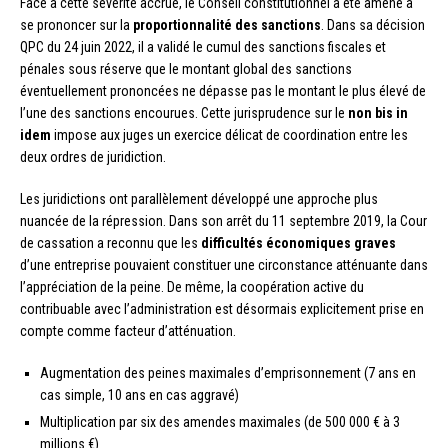
Face à cette sévérité accrue, le Conseil constitutionnel a été amené à
se prononcer sur la
proportionnalité des sanctions
. Dans sa décision
QPC du 24 juin 2022, il a validé le cumul des sanctions fiscales et
pénales sous réserve que le montant global des sanctions
éventuellement prononcées ne dépasse pas le montant le plus élevé de
l’une des sanctions encourues. Cette jurisprudence sur le
non bis in
idem
impose aux juges un exercice délicat de coordination entre les
deux ordres de juridiction.
Les juridictions ont parallèlement développé une approche plus
nuancée de la répression. Dans son arrêt du 11 septembre 2019, la Cour
de cassation a reconnu que les
difficultés économiques graves
d’une entreprise pouvaient constituer une circonstance atténuante dans
l’appréciation de la peine. De même, la coopération active du
contribuable avec l’administration est désormais explicitement prise en
compte comme facteur d’atténuation.
Augmentation des peines maximales d’emprisonnement (7 ans en
cas simple, 10 ans en cas aggravé)
Multiplication par six des amendes maximales (de 500 000 € à 3
millions €)