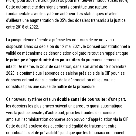
(40%), pour abus de droit (80%) ou pour manœuvres frauduleuses (80%).
Cette automaticité des signalements constitue une rupture
fondamentale avec le système antérieur. Les statistiques révèlent
d’ailleurs une augmentation de 35% des dossiers transmis à la justice
entre 2018 et 2022.
La jurisprudence récente a précisé les contours de ce nouveau
dispositif. Dans sa décision du 12 mai 2021, le Conseil constitutionnel a
validé ce mécanisme de dénonciation obligatoire tout en rappelant que
le
principe d’opportunité des poursuites
du procureur demeurait
intact. De même, la Cour de cassation, dans son arrêt du 18 novembre
2020, a confirmé que l’absence de saisine préalable de la CIF pour les
dossiers entrant dans le cadre de la dénonciation obligatoire ne
constituait pas une cause de nullité de la procédure.
Ce nouveau système crée un
double canal de poursuite
: d’une part,
les dossiers les plus graves suivent un parcours quasi-automatique
vers la justice pénale ; d’autre part, pour les fraudes de moindre
ampleur, l’administration conserve son pouvoir d’appréciation via la CIF.
Cette dualité soulève des questions d’égalité de traitement entre
contribuables et de prévisibilité juridique que les tribunaux continuent