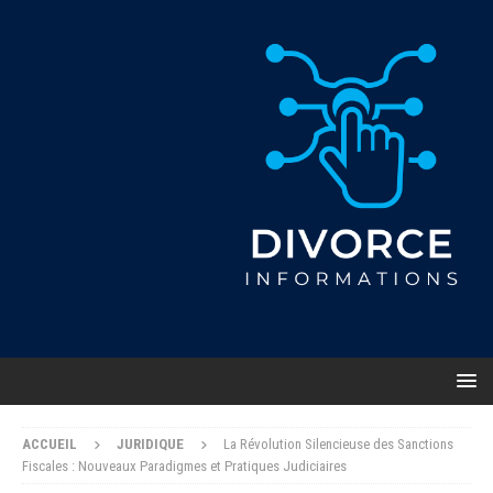
ACCUEIL
JURIDIQUE
La Révolution Silencieuse des Sanctions
Fiscales : Nouveaux Paradigmes et Pratiques Judiciaires