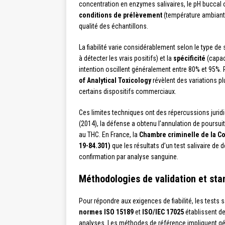
concentration en enzymes salivaires, le pH buccal o
conditions de prélèvement
(température ambiante
qualité des échantillons.
La fiabilité varie considérablement selon le type d
à détecter les vrais positifs) et la
spécificité
(capaci
intention oscillent généralement entre 80% et 95%. 
of Analytical Toxicology
révèlent des variations pl
certains dispositifs commerciaux.
Ces limites techniques ont des répercussions juridiq
(2014), la défense a obtenu l’annulation de poursuite
au THC. En France, la
Chambre criminelle de la Co
19-84.301)
que les résultats d’un test salivaire de 
confirmation par analyse sanguine.
Méthodologies de validation et sta
Pour répondre aux exigences de fiabilité, les tests
normes ISO 15189
et
ISO/IEC 17025
établissent de
analyses. Les méthodes de référence impliquent g