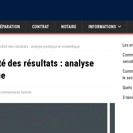
ÉPARATION
CONTRAT
NOTAIRE
INFORMATIONS
Les en
abilité des résultats : analyse juridique et scientifique
Comme
ité des résultats : analyse
sensi
Comme
ue
le sec
Quels 
ommentaires fermés
3 rais