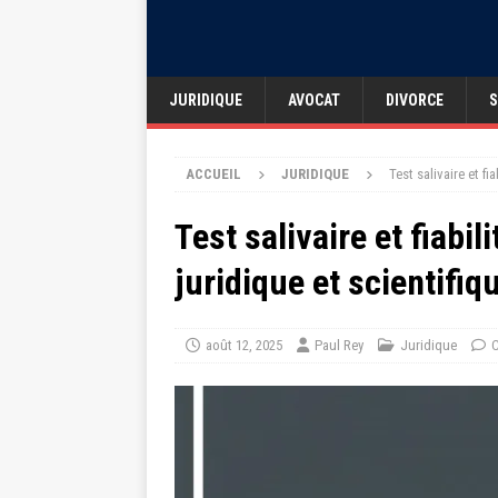
JURIDIQUE
AVOCAT
DIVORCE
S
ACCUEIL
JURIDIQUE
Test salivaire et fi
Test salivaire et fiabil
juridique et scientifiq
août 12, 2025
Paul Rey
Juridique
C