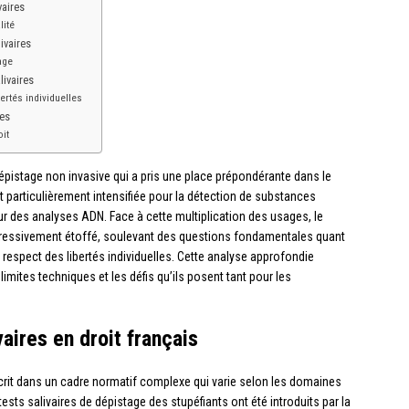
vaires
lité
ivaires
age
livaires
bertés individuelles
es
it
épistage non invasive qui a pris une place prépondérante dans le
t particulièrement intensifiée pour la détection de substances
 des analyses ADN. Face à cette multiplication des usages, le
ogressivement étoffé, soulevant des questions fondamentales quant
le respect des libertés individuelles. Cette analyse approfondie
 limites techniques et les défis qu’ils posent tant pour les
vaires en droit français
scrit dans un cadre normatif complexe qui varie selon les domaines
 tests salivaires de dépistage des stupéfiants ont été introduits par la