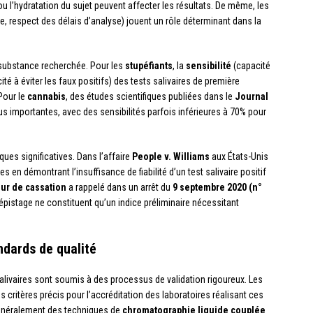
u l’hydratation du sujet peuvent affecter les résultats. De même, les
, respect des délais d’analyse) jouent un rôle déterminant dans la
e substance recherchée. Pour les
stupéfiants
, la
sensibilité
(capacité
té à éviter les faux positifs) des tests salivaires de première
Pour le
cannabis
, des études scientifiques publiées dans le
Journal
us importantes, avec des sensibilités parfois inférieures à 70% pour
ues significatives. Dans l’affaire
People v. Williams
aux États-Unis
s en démontrant l’insuffisance de fiabilité d’un test salivaire positif
ur de cassation
a rappelé dans un arrêt du
9 septembre 2020 (n°
dépistage ne constituent qu’un indice préliminaire nécessitant
ndards de qualité
 salivaires sont soumis à des processus de validation rigoureux. Les
s critères précis pour l’accréditation des laboratoires réalisant ces
énéralement des techniques de
chromatographie liquide couplée