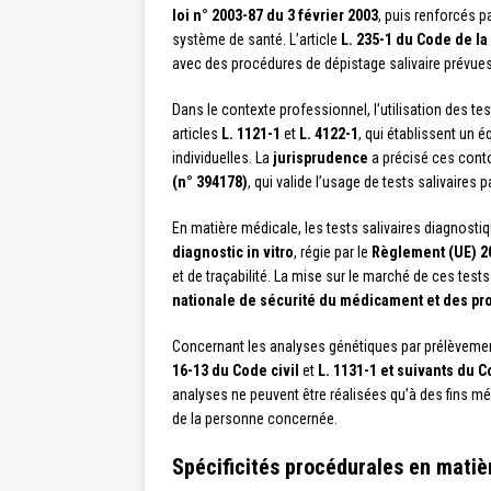
loi n° 2003-87 du 3 février 2003
, puis renforcés p
système de santé. L’article
L. 235-1 du Code de la
avec des procédures de dépistage salivaire prévues
Dans le contexte professionnel, l’utilisation des te
articles
L. 1121-1
et
L. 4122-1
, qui établissent un é
individuelles. La
jurisprudence
a précisé ces conto
(n° 394178)
, qui valide l’usage de tests salivaires
En matière médicale, les tests salivaires diagnost
diagnostic in vitro
, régie par le
Règlement (UE) 2
et de traçabilité. La mise sur le marché de ces tests
nationale de sécurité du médicament et des pr
Concernant les analyses génétiques par prélèvement 
16-13 du Code civil
et
L. 1131-1 et suivants du 
analyses ne peuvent être réalisées qu’à des fins m
de la personne concernée.
Spécificités procédurales en matiè