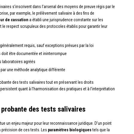
ivaires s’inscrivent dans l’arsenal des moyens de preuve régis par le
rise, par exemple, le prélèvement salivaire à des fins de
ur de cassation
a établi une jurisprudence constante sur les
t le respect scrupuleux des protocoles établis pour garantir leur
généralement requis, sauf exceptions prévues par la loi
 doit être documentée et ininterrompue
s laboratoires agréés
s par une méthode analytique différente
robante des tests salivaires tout en préservant les droits
rsistent quant à l’harmonisation des pratiques et à l’interprétation
r probante des tests salivaires
titue un enjeu majeur pour leur reconnaissance juridique. D’un point
la précision de ces tests. Les
paramètres biologiques
tels que la