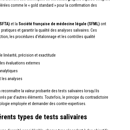
dérées comme le « gold standard » pour la confirmation des
(SFTA)
et la
Société française de médecine légale (SFML)
ont
atiques et garantir la qualité des analyses salivaires. Ces
ction, les procédures d’étalonnage et les contrôles qualité
 linéarité, précision et exactitude
 des évaluations externes
nalytiques
t les analyses
 reconnaître la valeur probante des tests salivaires lorsqu’ils
rés par d’autres éléments. Toutefois, le principe du contradictoire
ologie employée et demander des contre-expertises.
rents types de tests salivaires