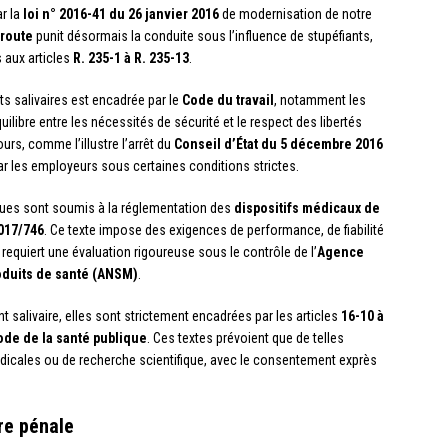
ar la
loi n° 2016-41 du 26 janvier 2016
de modernisation de notre
 route
punit désormais la conduite sous l’influence de stupéfiants,
 aux articles
R. 235-1 à R. 235-13
.
sts salivaires est encadrée par le
Code du travail
, notamment les
quilibre entre les nécessités de sécurité et le respect des libertés
urs, comme l’illustre l’arrêt du
Conseil d’État du 5 décembre 2016
 par les employeurs sous certaines conditions strictes.
iques sont soumis à la réglementation des
dispositifs médicaux de
017/746
. Ce texte impose des exigences de performance, de fiabilité
 requiert une évaluation rigoureuse sous le contrôle de l’
Agence
oduits de santé (ANSM)
.
salivaire, elles sont strictement encadrées par les articles
16-10 à
Code de la santé publique
. Ces textes prévoient que de telles
édicales ou de recherche scientifique, avec le consentement exprès
re pénale