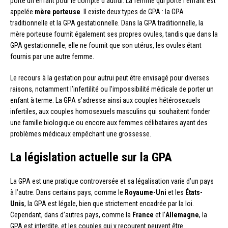
porte un enfant pour le compte d’autrui. La femme qui porte l’enfant est
appelée
mère porteuse
. Il existe deux types de GPA : la GPA
traditionnelle et la GPA gestationnelle. Dans la GPA traditionnelle, la
mère porteuse fournit également ses propres ovules, tandis que dans la
GPA gestationnelle, elle ne fournit que son utérus, les ovules étant
fournis par une autre femme.
Le recours à la gestation pour autrui peut être envisagé pour diverses
raisons, notamment l’infertilité ou l’impossibilité médicale de porter un
enfant à terme. La GPA s’adresse ainsi aux couples hétérosexuels
infertiles, aux couples homosexuels masculins qui souhaitent fonder
une famille biologique ou encore aux femmes célibataires ayant des
problèmes médicaux empêchant une grossesse.
La législation actuelle sur la GPA
La GPA est une pratique controversée et sa légalisation varie d’un pays
à l’autre. Dans certains pays, comme le
Royaume-Uni
et les
États-
Unis
, la GPA est légale, bien que strictement encadrée par la loi.
Cependant, dans d’autres pays, comme la
France
et l’
Allemagne
, la
GPA est interdite, et les couples qui y recourent peuvent être