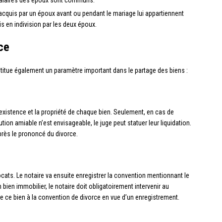
 acquis par un époux avant ou pendant le mariage lui appartiennent
is en indivision par les deux époux.
ce
titue également un paramètre important dans le partage des biens :
’existence et la propriété de chaque bien. Seulement, en cas de
ion amiable n’est envisageable, le juge peut statuer leur liquidation.
près le prononcé du divorce.
ocats. Le notaire va ensuite enregistrer la convention mentionnant le
bien immobilier, le notaire doit obligatoirement intervenir au
 de ce bien à la convention de divorce en vue d’un enregistrement.