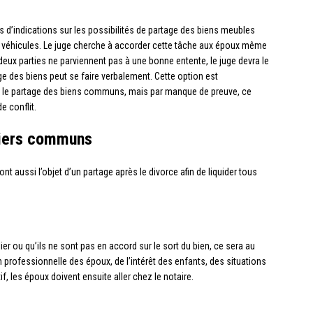
s d’indications sur les possibilités de partage des biens meubles
 véhicules. Le juge cherche à accorder cette tâche aux époux même
deux parties ne parviennent pas à une bonne entente, le juge devra le
age des biens peut se faire verbalement. Cette option est
r le partage des biens communs, mais par manque de preuve, ce
e conflit.
liers communs
t aussi l’objet d’un partage après le divorce afin de liquider tous
ier ou qu’ils ne sont pas en accord sur le sort du bien, ce sera au
n professionnelle des époux, de l’intérêt des enfants, des situations
if, les époux doivent ensuite aller chez le notaire.