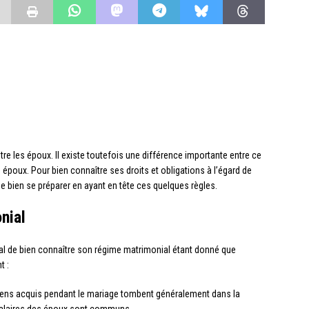
re les époux. Il existe toutefois une différence importante entre ce
 époux. Pour bien connaître ses droits et obligations à l’égard de
de bien se préparer en ayant en tête ces quelques règles.
nial
dial de bien connaître son régime matrimonial étant donné que
t :
iens acquis pendant le mariage tombent généralement dans la
salaires des époux sont communs.