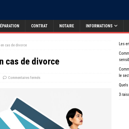
ÉPARATION
CONTRAT
NOTAIRE
INFORMATIONS
Les en
 en cas de divorce
Comme
n cas de divorce
sensi
Comme
le sec
Commentaires fermés
Quels 
3 rais