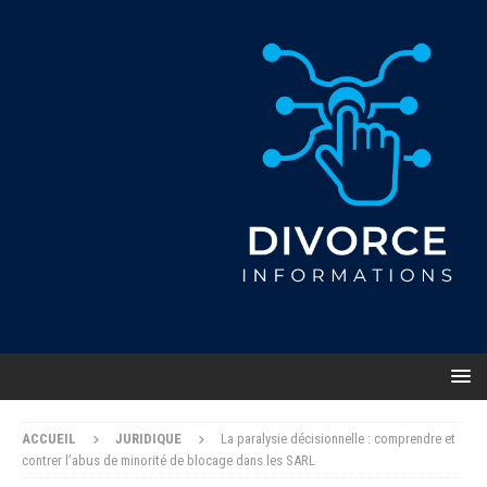
ACCUEIL
JURIDIQUE
La paralysie décisionnelle : comprendre et
contrer l’abus de minorité de blocage dans les SARL