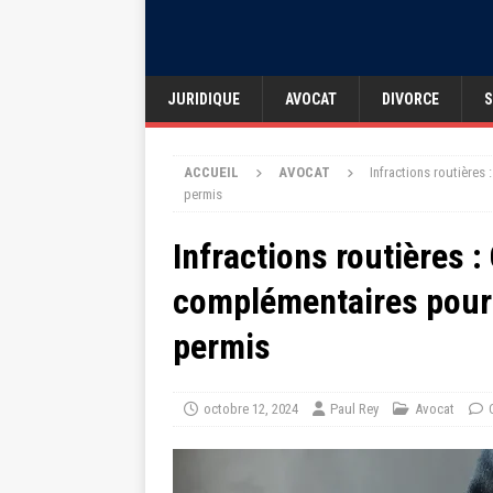
JURIDIQUE
AVOCAT
DIVORCE
S
ACCUEIL
AVOCAT
Infractions routières
permis
Infractions routières 
complémentaires pour 
permis
octobre 12, 2024
Paul Rey
Avocat