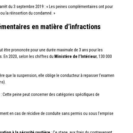
arrêt du 3 septembre 2019 : « Les peines complémentaires ont pour
n ou la réinsertion du condamné. »
mentaires en matière d’infractions
eut être prononcée pour une durée maximale de 3 ans pour les
s. En 2020, selon les chiffres du
Ministère de l’Intérieur
, 130 000
ère que la suspension, elle oblige le conducteur à repasser l’examen
ns).
: Cette peine peut concerner des catégories spécifiques de
ment en cas de récidive de conduite sans permis ou sous l’emprise
sation à la sécurité routière
: Ce stage, aux frais du contrevenant,