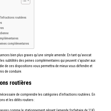
infractions routières
es
res
idienne
complémentaires
s peines complémentaires
quences bien plus graves qu’une simple amende. En tant qu’avocat
rir les subtilités des peines complémentaires qui peuvent s’ajouter aux
ie de ces dispositions vous permettra de mieux vous défendre et
mis de conduire.
ions routières
 nécessaire de comprendre les catégories d’infractions routières. En
ns et les délits routiers :
ineures comme le stationnement gênant (amende forfaitaire de 11€)