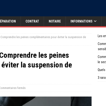
ÉPARATION
CONTRAT
NOTAIRE
INFORMATIONS
Les en
 : Comprendre les peines complémentaires pour éviter la suspension de
Comme
sensi
: Comprendre les peines
Comme
le sec
éviter la suspension de
Quels 
3 rais
Commentaires fermés