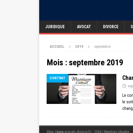
JURIDIQUE
AVOCAT
DIVORCE
S
ACCUEIL
2019
septembre
Mois :
septembre 2019
Chan
CONTRAT
sep
Le con
le sor
change
https://www.avocats-divorce.fr/ - 2026
|
Mentions légales