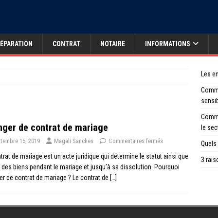
ÉPARATION
CONTRAT
NOTAIRE
INFORMATIONS
Les en
Comme
sensi
Comme
ger de contrat de mariage
le sec
tembre 15, 2019
Magali Sanches
Commentaires fermés
Quels 
trat de mariage est un acte juridique qui détermine le statut ainsi que
3 rais
t des biens pendant le mariage et jusqu’à sa dissolution. Pourquoi
r de contrat de mariage ? Le contrat de
[…]