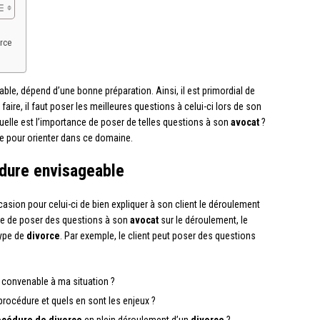
rce
iable, dépend d’une bonne préparation. Ainsi, il est primordial de
 faire, il faut poser les meilleures questions à celui-ci lors de son
Quelle est l’importance de poser de telles questions à son
avocat
?
e pour orienter dans ce domaine.
édure envisageable
casion pour celui-ci de bien expliquer à son client le déroulement
ire de poser des questions à son
avocat
sur le déroulement, le
type de
divorce
. Par exemple, le client peut poser des questions
convenable à ma situation ?
procédure et quels en sont les enjeux ?
cédure de divorce
en plein déroulement d’un
divorce
?