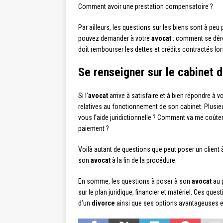
Comment avoir une prestation compensatoire ?
Par ailleurs, les questions sur les biens sont à peu
pouvez demander à votre
avocat
: comment se dérou
doit rembourser les dettes et crédits contractés lo
Se renseigner sur le cabinet 
Si l’
avocat
arrive à satisfaire et à bien répondre à v
relatives au fonctionnement de son cabinet. Plusieu
vous l’aide juridictionnelle ? Comment va me coûter
paiement ?
Voilà autant de questions que peut poser un client
son
avocat
à la fin de la procédure.
En somme, les questions à poser à son
avocat
au 
sur le plan juridique, financier et matériel. Ces q
d’un
divorce
ainsi que ses options avantageuses et