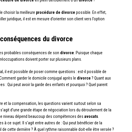
e choisir la meilleure
procédure de divorce
possible. En effet,
er juridique, il est en mesure d’orienter son client vers l’option
s conséquences du divorce
ur les probables conséquences de son
divorce
. Puisque chaque
préoccupations doivent porter sur plusieurs plans.
l, il est possible de poser comme questions : est-il possible de
Comment garder le domicile conjugal après le
divorce
? Quant aux
 : Qui peut avoir la garde des enfants et pourquoi ? Quel parent
re et la compensation, les questions varient surtout selon sa
il s’agit d’une grande étape de négociation lors du déroulement de la
de ce niveau dépend beaucoup des compétences des
avocats
.
 ce sujet. Il s’agit entre autres de : Qui peut bénéficier de la
 de cette dernière ? À quel rythme raisonnable doit-elle être versée ?