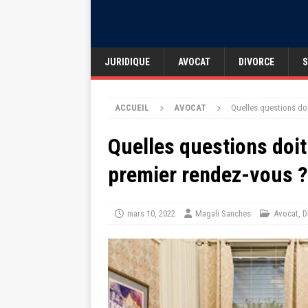
JURIDIQUE
AVOCAT
DIVORCE
S
ACCUEIL
AVOCAT
Quelles questions do
Quelles questions doit
premier rendez-vous ?
mars 10, 2022
Magali Sanches
Avocat
,
D