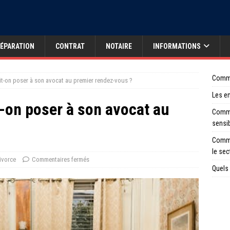
ÉPARATION
CONTRAT
NOTAIRE
INFORMATIONS
Comme
it-on poser à son avocat au premier rendez-vous ?
Les en
-on poser à son avocat au
Comme
sensi
Comme
le sec
ivorce
Commentaires fermés
Quels 