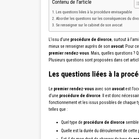
Contenu de l'article
Les questions liées à la procédure envisageable
Aborder les questions sur les conséquences du divo
Se renseigner sur le cabinet de son avocat
L’issu d’une
procédure de divorce
, surtout à l’am
mieux se renseigner auprès de son
avocat
. Pour ce
premier rendez-vous
. Mais, quelles questions ? 
Plusieurs questions sont proposées dans cet articl
Les questions liées à la proc
Le
premier rendez-vous
avec son
avocat
est l’oc
d’une
procédure de divorce
. Il est donc nécessa
fonctionnement et les issus possibles de chaque 
telles que :
Quel type de
procédure de divorce
semble 
Quelle est la durée du déroulement de cette 
Est-il de mon droit de changer de type de
pro