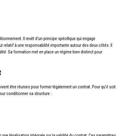
itionnement. Il revêt d’un principe spécifique qui engage
t relatif à une responsabilité importante autour des deux côtés. Il
dité. Sa formation met en place un régime bien distinct pour
t
ivent être réunies pour former légalement un contrat. Pour qu’il soit
our conditionner sa structure :
 une légalisation intégrale sur la validité du contrat. Ces paramètres