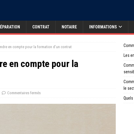
ÉPARATION
CONTRAT
NOTAIRE
INFORMATIONS
Comme
ndre en compte pour la formation d’un contrat
Les en
re en compte pour la
Comme
sensi
Comme
le sec
Commentaires fermés
Quels 