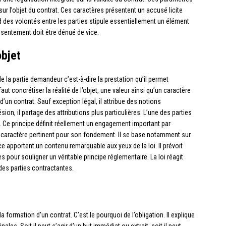
ur l’objet du contrat. Ces caractères présentent un accusé licite
d des volontés entre les parties stipule essentiellement un élément
onsentement doit être dénué de vice.
objet
de la partie demandeur c’est-à-dire la prestation qu’il permet
faut concrétiser la réalité de l’objet, une valeur ainsi qu’un caractère
 d’un contrat. Sauf exception légal, il attribue des notions
sion, il partage des attributions plus particulières. L’une des parties
. Ce principe définit réellement un engagement important par
 un caractère pertinent pour son fondement. Il se base notamment sur
ce apportent un contenu remarquable aux yeux de la loi. Il prévoit
 pour souligner un véritable principe réglementaire. La loi réagit
des parties contractantes.
a formation d’un contrat. C’est le pourquoi de l’obligation. Il explique
ales. Soit il peut s’agir d’un but immédiat ou extrait, soit il peut