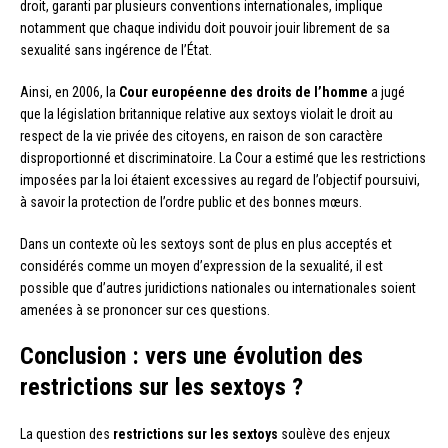
droit, garanti par plusieurs conventions internationales, implique
notamment que chaque individu doit pouvoir jouir librement de sa
sexualité sans ingérence de l’État.
Ainsi, en 2006, la
Cour européenne des droits de l’homme
a jugé
que la législation britannique relative aux sextoys violait le droit au
respect de la vie privée des citoyens, en raison de son caractère
disproportionné et discriminatoire. La Cour a estimé que les restrictions
imposées par la loi étaient excessives au regard de l’objectif poursuivi,
à savoir la protection de l’ordre public et des bonnes mœurs.
Dans un contexte où les sextoys sont de plus en plus acceptés et
considérés comme un moyen d’expression de la sexualité, il est
possible que d’autres juridictions nationales ou internationales soient
amenées à se prononcer sur ces questions.
Conclusion : vers une évolution des
restrictions sur les sextoys ?
La question des
restrictions sur les sextoys
soulève des enjeux