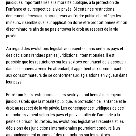
juridiques importants liés à la moralité publique, à la protection de
l’enfance et au respect de la vie privée. Si certaines restrictions
demeurent nécessaires pour préserver l’ordre public et protéger les
mineurs, il semble que leur application doive être proportionnée et non
discriminatoire afin de ne pas entraver le droit au respect de la vie
privée.
Au regard des évolutions législatives récentes dans certains pays et
des décisions rendues par les juridictions internationales, il est
possible que les restrictions sur les sextoys continuent de s’assouplir
dans les années à venir. En attendant, il appartient aux commerçants et
aux consommateurs de se conformer aux législations en vigueur dans
leur pays.
En résumé
, les restrictions sur les sextoys sont liées à des enjeux
juridiques tels que la moralité publique, la protection de l’enfance et le
droit au respect de la vie privée. Les conséquences juridiques de ces
restrictions varient selon les pays et peuvent aller de l’amende à la
peine de prison. Toutefois, les évolutions législatives récentes et les
décisions des juridictions internationales pourraient conduire à un
assouplissement progressif des restrictions sur les sextoys.