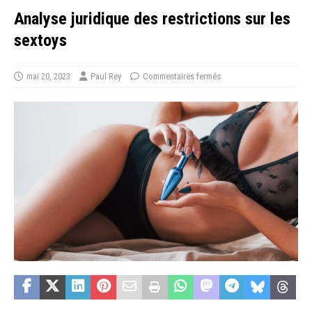
Analyse juridique des restrictions sur les
sextoys
mai 20, 2023
Paul Rey
Commentaires fermés