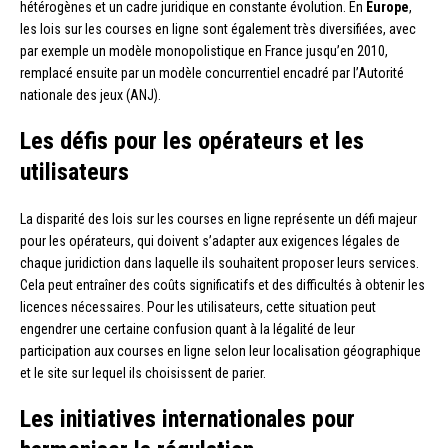
hétérogènes et un cadre juridique en constante évolution. En
Europe
,
les lois sur les courses en ligne sont également très diversifiées, avec
par exemple un modèle monopolistique en France jusqu’en 2010,
remplacé ensuite par un modèle concurrentiel encadré par l’Autorité
nationale des jeux (ANJ).
Les défis pour les opérateurs et les
utilisateurs
La disparité des lois sur les courses en ligne représente un défi majeur
pour les opérateurs, qui doivent s’adapter aux exigences légales de
chaque juridiction dans laquelle ils souhaitent proposer leurs services.
Cela peut entraîner des coûts significatifs et des difficultés à obtenir les
licences nécessaires. Pour les utilisateurs, cette situation peut
engendrer une certaine confusion quant à la légalité de leur
participation aux courses en ligne selon leur localisation géographique
et le site sur lequel ils choisissent de parier.
Les initiatives internationales pour