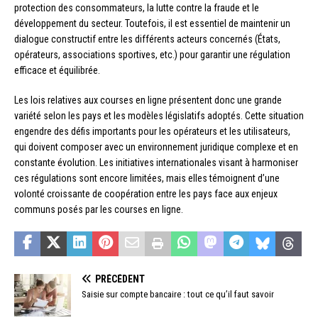
protection des consommateurs, la lutte contre la fraude et le
développement du secteur. Toutefois, il est essentiel de maintenir un
dialogue constructif entre les différents acteurs concernés (États,
opérateurs, associations sportives, etc.) pour garantir une régulation
efficace et équilibrée.
Les lois relatives aux courses en ligne présentent donc une grande
variété selon les pays et les modèles législatifs adoptés. Cette situation
engendre des défis importants pour les opérateurs et les utilisateurs,
qui doivent composer avec un environnement juridique complexe et en
constante évolution. Les initiatives internationales visant à harmoniser
ces régulations sont encore limitées, mais elles témoignent d’une
volonté croissante de coopération entre les pays face aux enjeux
communs posés par les courses en ligne.
PRÉCÉDENT
Saisie sur compte bancaire : tout ce qu’il faut savoir