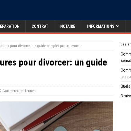
ÉPARATION
CONTRAT
NOTAIRE
INFORMATIONS
Les en
édures pour divorcer: un guide complet par un avocat
Comme
ures pour divorcer: un guide
sensi
Comme
le sec
Quels 
Commentaires fermés
3 rais