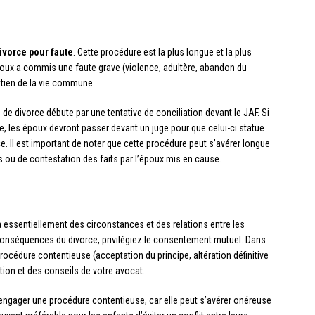
ivorce pour faute
. Cette procédure est la plus longue et la plus
poux a commis une faute grave (violence, adultère, abandon du
ntien de la vie commune.
 divorce débute par une tentative de conciliation devant le JAF. Si
e, les époux devront passer devant un juge pour que celui-ci statue
e. Il est important de noter que cette procédure peut s’avérer longue
s ou de contestation des faits par l’époux mis en cause.
 essentiellement des circonstances et des relations entre les
s conséquences du divorce, privilégiez le consentement mutuel. Dans
procédure contentieuse (acceptation du principe, altération définitive
tion et des conseils de votre avocat.
 d’engager une procédure contentieuse, car elle peut s’avérer onéreuse