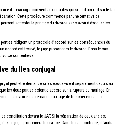
upture du mariage
convient aux couples qui sont d’accord sur le fait
séparation. Cette procédure commence par une tentative de
x peuvent accepter le principe du divorce sans avoir à évoquer les
x parties rédigent un protocole d’accord sur les conséquences du
 un accord est trouvé, le juge prononcera le divorce. Dans le cas
 divorce contentieux.
ive du lien conjugal
njugal
peut être demandé si les époux vivent séparément depuis au
ue les deux parties soient d’accord sur la rupture du mariage. En
uences du divorce ou demander au juge de trancher en cas de
de conciliation devant le JAF. Si la séparation de deux ans est
ées, le juge prononcera le divorce. Dans le cas contraire, il faudra