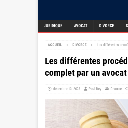
JURIDIQUE
AVOCAT
DIVORCE
S
ACCUEIL
DIVORCE
Les différentes proc
Les différentes procéd
complet par un avocat
décembre 13, 2023
Paul Rey
Divorce