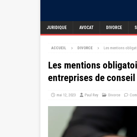
JURIDIQUE
AVOCAT
DIVORCE
S
ACCUEIL
DIVORCE
Les mentions obligat
Les mentions obligato
entreprises de conseil
mai 12, 2023
Paul Rey
Divorce
Comm