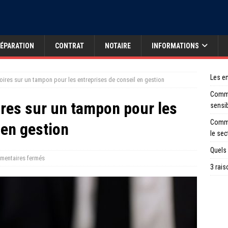
ÉPARATION
CONTRAT
NOTAIRE
INFORMATIONS
Les en
oires sur un tampon pour les entreprises de conseil en gestion
Comme
ires sur un tampon pour les
sensi
Comme
 en gestion
le sec
Quels 
entaires fermés
3 rais