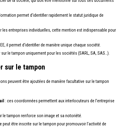
ficiel de la société, qui doit être mentionné sur tous ses documents
rmation permet d’identifier rapidement le statut juridique de
les entreprises individuelles, cette mention est indispensable pour
SEE, il permet d’identifier de manière unique chaque société.
rer sur le tampon uniquement pour les sociétés (SARL, SA, SAS…).
er sur le tampon
ions peuvent être ajoutées de manière facultative sur le tampon
ail
: ces coordonnées permettent aux interlocuteurs de l’entreprise
 sur le tampon renforce son image et sa notoriété.
peut être inscrite sur le tampon pour promouvoir l’activité de