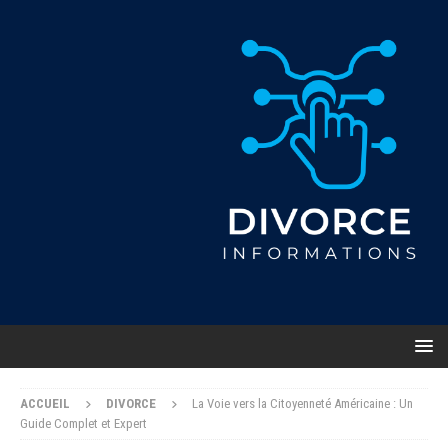
ACCUEIL
DIVORCE
La Voie vers la Citoyenneté Américaine : Un
Guide Complet et Expert