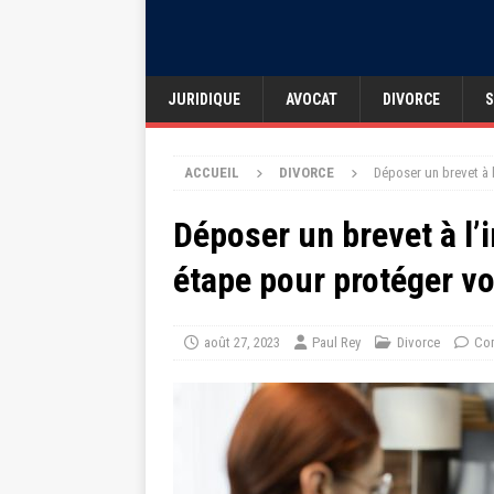
JURIDIQUE
AVOCAT
DIVORCE
S
ACCUEIL
DIVORCE
Déposer un brevet à l
Déposer un brevet à l’i
étape pour protéger vo
août 27, 2023
Paul Rey
Divorce
Com