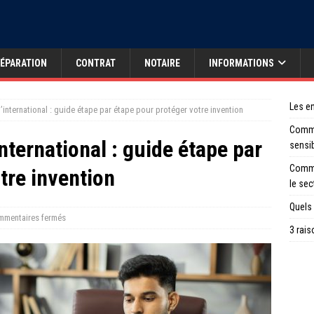
ÉPARATION
CONTRAT
NOTAIRE
INFORMATIONS
Les en
’international : guide étape par étape pour protéger votre invention
Comme
nternational : guide étape par
sensi
Comme
tre invention
le sec
Quels 
mentaires fermés
3 rais