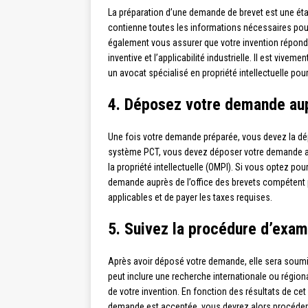
La préparation d’une demande de brevet est une éta
contienne toutes les informations nécessaires pour
également vous assurer que votre invention répond au
inventive et l’applicabilité industrielle. Il est vive
un avocat spécialisé en propriété intellectuelle pou
4. Déposez votre demande aup
Une fois votre demande préparée, vous devez la dép
système PCT, vous devez déposer votre demande aup
la propriété intellectuelle (OMPI). Si vous optez p
demande auprès de l’office des brevets compétent po
applicables et de payer les taxes requises.
5. Suivez la procédure d’exam
Après avoir déposé votre demande, elle sera soumi
peut inclure une recherche internationale ou régional
de votre invention. En fonction des résultats de ce
demande est acceptée, vous devrez alors procéder à