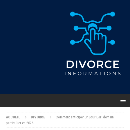
ACCUEIL
DIVORCE
Comment anticiper un jour EJP demain
particulier en 2026